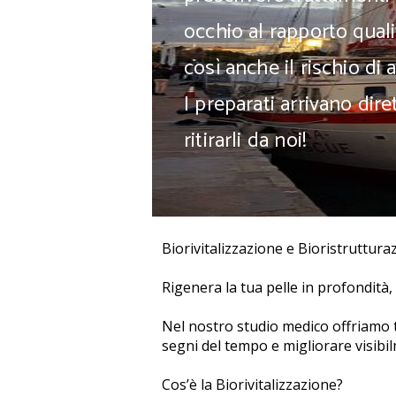
occhio al rapporto qual
così anche il rischio di a
I preparati arrivano di
ritirarli da noi!
Biorivitalizzazione e Bioristruttur
Rigenera la tua pelle in profondità
Nel nostro studio medico offriamo tr
segni del tempo e migliorare visibilm
Cos’è la Biorivitalizzazione?