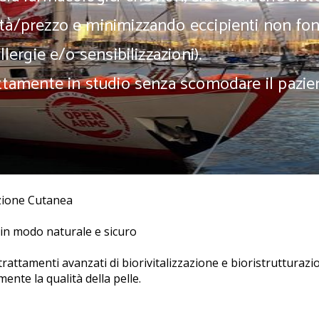
ità/prezzo e minimizzando eccipienti non fo
llergie e/o sensibilizzazioni).
rettamente in studio senza scomodare il pazie
azione Cutanea
, in modo naturale e sicuro
attamenti avanzati di biorivitalizzazione e bioristrutturazio
ente la qualità della pelle.