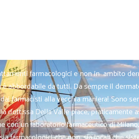
rattamenti farmacologici e non in ambito de
è abbordabile da tutti. Da sempre il dermat
ti dai farmacisti alla vecchia maniera! Sono s
alla dott.ssa Della Valle piace, praticamente a
one con un laboratorio farmaceutico di Milano
sia farmacologici che non, sia locali che sist