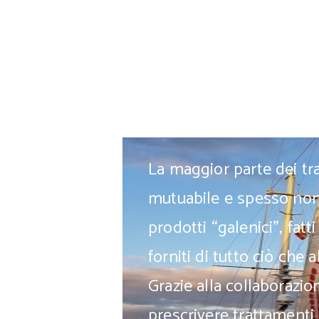
La maggior parte dei t
mutuabile e spesso non 
prodotti “galenici”, fat
forniti di tutto ciò che 
Grazie alla collaborazi
prescrivere trattamenti 