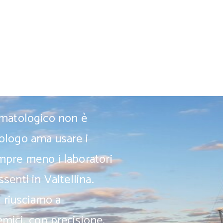
rmatologico non è
ologo ama usare i
empre meno i laboratori
ssenti in Valtellina.
, riusciamo a
emici, con precisione,